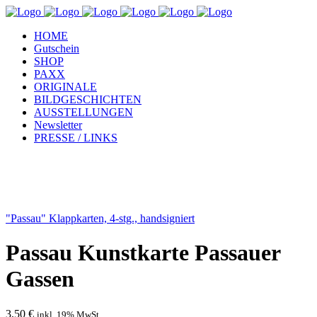
HOME
Gutschein
SHOP
PAXX
ORIGINALE
BILDGESCHICHTEN
AUSSTELLUNGEN
Newsletter
PRESSE / LINKS
"Passau" Klappkarten, 4-stg., handsigniert
Passau Kunstkarte Passauer
Gassen
3,50
€
inkl. 19% MwSt.